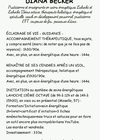
​DIANA BECKER
Praticienne et enseignante en soins énergétiques Lahochi et
Lahochi 13ème octave, thérapeute holistique, énergétique et
spirituelle, coach en développement personnel, praticienne
EFT, coupeuse de feu, passeuse d’âme..
ÉCLAIRAGE DE VIE - GUIDANCE -
ACCOMPAGNEMENT THÉRAPEUTIQUE, tous sujets,
y compris santé (merci de noter que je ne fais pas de
voyance) : 1h30/90e.
Avec, en plus, un soin énergétique d’une heure : 144e.
RENAÎTRE DE SES CENDRES APRÈS UN VIOL,
accompagnement thérapeutique, holistique et
énergétique d’1h30/90e.
Avec, en plus, un soin énergétique d’une heure : 144e.
INITIATION au système de soins énergétiques
LAHOCHI 13ÈME OCTAVE (de 9h à 12h et de 14h à
15h30), en visio ou en présentiel (Moselle, 57) :
Formation/Initiation+soin énergétique
1h+livret+certificat d'initiation+3 fiches
mnémotechniques+mes trucs et astuces pour en faire
un outil encore plus incroyable+liens YouTube.
Les mardis et vendredis.
Investissement : 333e.