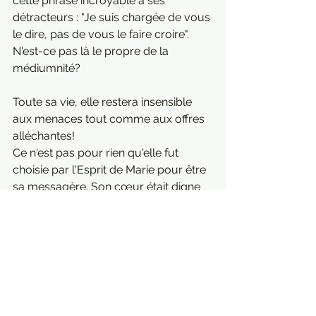
cette phrase incroyable à ses 
détracteurs : "Je suis chargée de vous 
le dire, pas de vous le faire croire".
N'est-ce pas là le propre de la 
médiumnité?
Toute sa vie, elle restera insensible 
aux menaces tout comme aux offres 
alléchantes!
Ce n'est pas pour rien qu'elle fut 
choisie par l'Esprit de Marie pour être 
sa messagère. Son cœur était digne 
d'un tel honneur.
Encore aujourd'hui, Bernadette 
Soubirous est priée par les pauvres 
et les malades du monde entier.
Diana Becker 