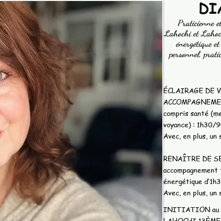
​D
Praticienne e
Lahochi et Lahoch
énergétique et
personnel, prati
ÉCLAIRAGE DE V
ACCOMPAGNEMENT
compris santé (me
voyance) : 1h30/9
Avec, en plus, un 
RENAÎTRE DE S
accompagnement t
énergétique d’1h
Avec, en plus, un 
INITIATION au s
LAHOCHI 13ÈME O