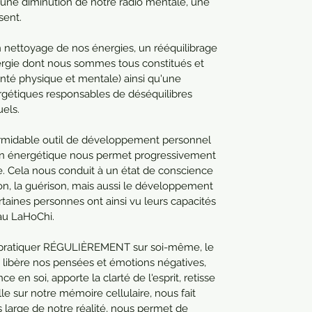
une diminution de notre radio mentale, une 
sent.
 nettoyage de nos énergies, un rééquilibrage 
nergie dont nous sommes tous constitués et 
nté physique et mentale) ainsi qu'une 
rgétiques responsables de déséquilibres 
uels.
rmidable outil de développement personnel 
ation énergétique nous permet progressivement 
e. Cela nous conduit à un état de conscience 
tion, la guérison, mais aussi le développement 
taines personnes ont ainsi vu leurs capacités 
au LaHoChi.
 le pratiquer RÉGULIÈREMENT sur soi-même, le 
, libère nos pensées et émotions négatives, 
e en soi, apporte la clarté de l'esprit, retisse 
e sur notre mémoire cellulaire, nous fait 
large de notre réalité, nous permet de 