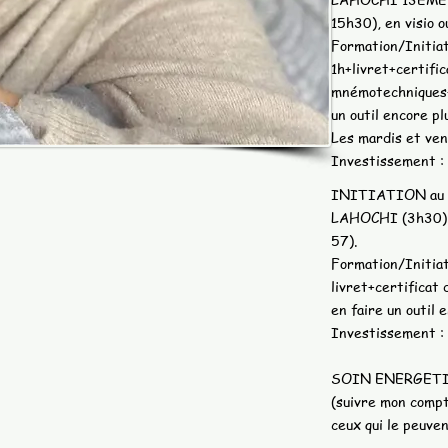
15h30), en visio o
Formation/Initiat
1h+livret+certific
mnémotechniques+
un outil encore pl
Les mardis et ven
Investissement :
INITIATION au s
LAHOCHI (3h30), e
57).
Formation/Initiat
livret+certificat 
en faire un outil 
Investissement :
SOIN ENERGETI
(suivre mon compt
ceux qui le peuven