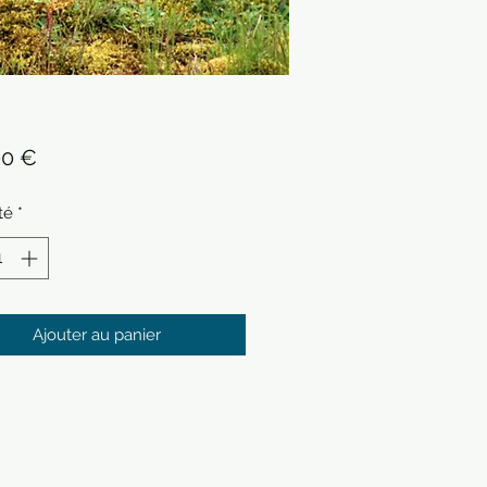
Prix
00 €
té
*
Ajouter au panier