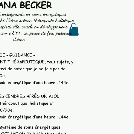
IANA BECKER
t enseignante en soins énergétiques
i 13ème octave, thérapeute holistique,
 spirituelle, coach en développement
cienne EFT, coupeuse de feu, passeuse
d’âme..
IE - GUIDANCE -
 THÉRAPEUTIQUE, tous sujets, y
rci de noter que je ne fais pas de
0e.
soin énergétique d’une heure : 144e.
ES CENDRES APRÈS UN VIOL,
hérapeutique, holistique et
30/90e.
soin énergétique d’une heure : 144e.
ystème de soins énergétiques
CTAVE (de 9h à 12h et de 14h à