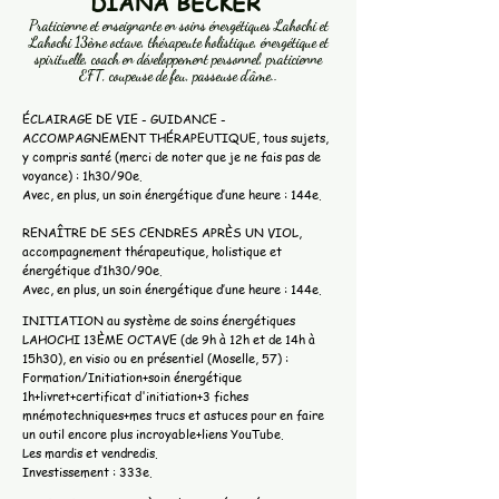
​DIANA BECKER
Praticienne et enseignante en soins énergétiques Lahochi et
Lahochi 13ème octave, thérapeute holistique, énergétique et
spirituelle, coach en développement personnel, praticienne
EFT, coupeuse de feu, passeuse d’âme..
ÉCLAIRAGE DE VIE - GUIDANCE -
ACCOMPAGNEMENT THÉRAPEUTIQUE, tous sujets,
y compris santé (merci de noter que je ne fais pas de
voyance) : 1h30/90e.
Avec, en plus, un soin énergétique d’une heure : 144e.
RENAÎTRE DE SES CENDRES APRÈS UN VIOL,
accompagnement thérapeutique, holistique et
énergétique d’1h30/90e.
Avec, en plus, un soin énergétique d’une heure : 144e.
INITIATION au système de soins énergétiques
LAHOCHI 13ÈME OCTAVE (de 9h à 12h et de 14h à
15h30), en visio ou en présentiel (Moselle, 57) :
Formation/Initiation+soin énergétique
1h+livret+certificat d'initiation+3 fiches
mnémotechniques+mes trucs et astuces pour en faire
un outil encore plus incroyable+liens YouTube.
Les mardis et vendredis.
Investissement : 333e.