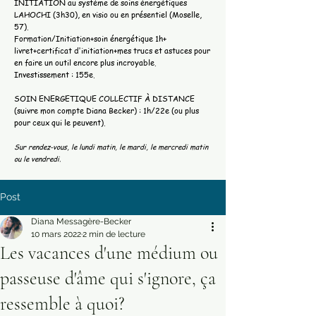
INITIATION au système de soins énergétiques
LAHOCHI (3h30), en visio ou en présentiel (Moselle,
57).
Formation/Initiation+soin énergétique 1h+
livret+certificat d'initiation+mes trucs et astuces pour
en faire un outil encore plus incroyable.
Investissement : 155e.
SOIN ENERGETIQUE COLLECTIF À DISTANCE
(suivre mon compte Diana Becker) : 1h/22e (ou plus
pour ceux qui le peuvent).
Sur rendez-vous, le lundi matin, le mardi, le mercredi matin
ou le vendredi.
Post
Diana Messagère-Becker
10 mars 2022
2 min de lecture
Les vacances d'une médium ou
passeuse d'âme qui s'ignore, ça
ressemble à quoi?