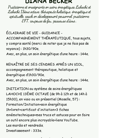
​DIANA BECKER
Praticienne et enseignante en soins énergétiques Lahochi et
Lahochi 13ème octave, thérapeute holistique, énergétique et
spirituelle, coach en développement personnel, praticienne
EFT, coupeuse de feu, passeuse d’âme..
ÉCLAIRAGE DE VIE - GUIDANCE -
ACCOMPAGNEMENT THÉRAPEUTIQUE, tous sujets,
y compris santé (merci de noter que je ne fais pas de
voyance) : 1h30/90e.
Avec, en plus, un soin énergétique d’une heure : 144e.
RENAÎTRE DE SES CENDRES APRÈS UN VIOL,
accompagnement thérapeutique, holistique et
énergétique d’1h30/90e.
Avec, en plus, un soin énergétique d’une heure : 144e.
INITIATION au système de soins énergétiques
LAHOCHI 13ÈME OCTAVE (de 9h à 12h et de 14h à
15h30), en visio ou en présentiel (Moselle, 57) :
Formation/Initiation+soin énergétique
1h+livret+certificat d'initiation+3 fiches
mnémotechniques+mes trucs et astuces pour en faire
un outil encore plus incroyable+liens YouTube.
Les mardis et vendredis.
Investissement : 333e.