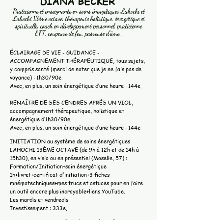
​DIANA BECKER
Praticienne et enseignante en soins énergétiques Lahochi et
Lahochi 13ème octave, thérapeute holistique, énergétique et
spirituelle, coach en développement personnel, praticienne
EFT, coupeuse de feu, passeuse d’âme..
ÉCLAIRAGE DE VIE - GUIDANCE -
ACCOMPAGNEMENT THÉRAPEUTIQUE, tous sujets,
y compris santé (merci de noter que je ne fais pas de
voyance) : 1h30/90e.
Avec, en plus, un soin énergétique d’une heure : 144e.
RENAÎTRE DE SES CENDRES APRÈS UN VIOL,
accompagnement thérapeutique, holistique et
énergétique d’1h30/90e.
Avec, en plus, un soin énergétique d’une heure : 144e.
INITIATION au système de soins énergétiques
LAHOCHI 13ÈME OCTAVE (de 9h à 12h et de 14h à
15h30), en visio ou en présentiel (Moselle, 57) :
Formation/Initiation+soin énergétique
1h+livret+certificat d'initiation+3 fiches
mnémotechniques+mes trucs et astuces pour en faire
un outil encore plus incroyable+liens YouTube.
Les mardis et vendredis.
Investissement : 333e.