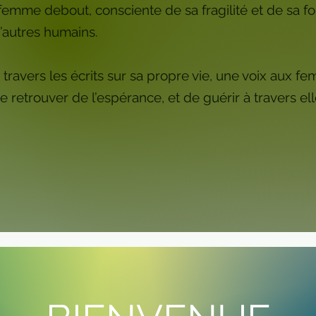
 femme debout, consciente de sa fragilité et de sa f
’autres humains.
travers les écrits sur sa propre vie, une voix aux 
e retrouver de l’espérance, et de guérir à travers e