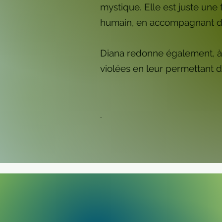
mystique. Elle est juste une
humain, en accompagnant d
Diana redonne également, à 
violées en leur permettant d
.