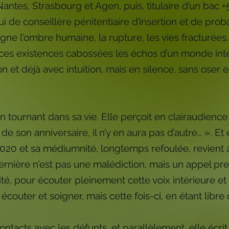
Nantes, Strasbourg et Agen, puis, titulaire d’un bac 
elui de conseillère pénitentiaire d’insertion et de pr
gne l’ombre humaine, la rupture, les vies fracturées.
 ces existences cabossées les échos d’un monde intér
on et déjà avec intuition, mais en silence, sans oser
 tournant dans sa vie. Elle perçoit en clairaudience
 de son anniversaire, il n’y en aura pas d’autre… ». E
0 et sa médiumnité, longtemps refoulée, revient av
nière n’est pas une malédiction, mais un appel press
ité, pour écouter pleinement cette voix intérieure et
outer et soigner, mais cette fois-ci, en étant libre 
tacts avec les défunts, et parallèlement, elle écrit