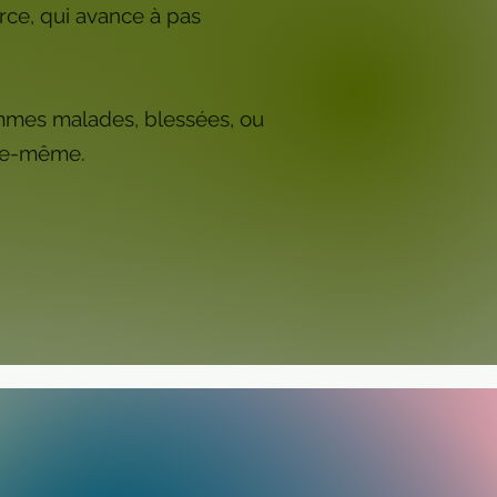
orce, qui avance à pas
femmes malades, blessées, ou
lle-même.