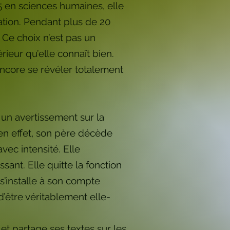
+5 en sciences humaines, elle
obation. Pendant plus de 20
 Ce choix n’est pas un
ieur qu’elle connaît bien.
 encore se révéler totalement
 un avertissement sur la
t en effet, son père décède
ec intensité. Elle
ant. Elle quitte la fonction
 s’installe à son compte
d’être véritablement elle-
 et partage ses textes sur les