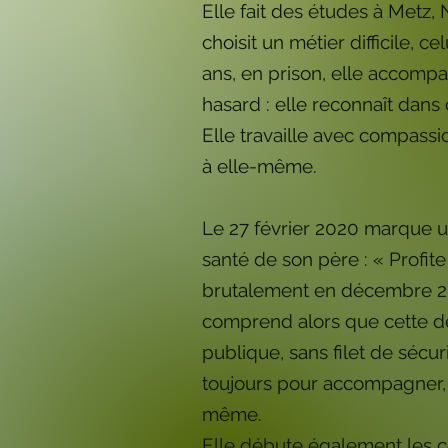
Elle fait des études à Metz, 
choisit un métier difficile, c
ans, en prison, elle accompa
hasard : elle reconnaît dans
Elle travaille avec compassi
à elle-même.
Le 27 février 2020 marque un
santé de son père : « Profite
brutalement en décembre 202
comprend alors que cette der
publique, sans filet de sécur
toujours pour accompagner, éc
même.
Elle débute également les con