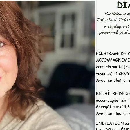
​D
Praticienne e
Lahochi et Lahoch
énergétique et
personnel, prati
ÉCLAIRAGE DE V
ACCOMPAGNEMENT
compris santé (me
voyance) : 1h30/9
Avec, en plus, un 
RENAÎTRE DE S
accompagnement t
énergétique d’1h
Avec, en plus, un 
INITIATION au s
LAHOCHI 13ÈME O