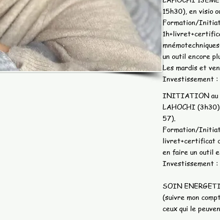
15h30), en visio o
Formation/Initiat
1h+livret+certific
mnémotechniques+
un outil encore pl
Les mardis et ven
Investissement :
INITIATION au s
LAHOCHI (3h30), e
57).
Formation/Initiat
livret+certificat 
en faire un outil 
Investissement :
SOIN ENERGETI
(suivre mon compt
ceux qui le peuven