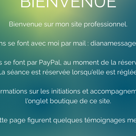
BIENVENUE
​Bienvenue sur mon site professionnel.
ns se font avec moi par mail :
dianamessage
 se font par PayPal, au moment de la réserv
La séance est réservée lorsqu'elle est réglée
ormations sur les initiations et accompagn
l'onglet boutique de ce site.
tte page figurent quelques témoignages m