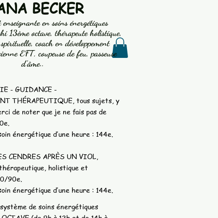
IANA BECKER
t enseignante en soins énergétiques
i 13ème octave, thérapeute holistique,
 spirituelle, coach en développement
cienne EFT, coupeuse de feu, passeuse
d’âme..
IE - GUIDANCE -
 THÉRAPEUTIQUE, tous sujets, y
rci de noter que je ne fais pas de
0e.
soin énergétique d’une heure : 144e.
ES CENDRES APRÈS UN VIOL,
hérapeutique, holistique et
30/90e.
soin énergétique d’une heure : 144e.
ystème de soins énergétiques
CTAVE (de 9h à 12h et de 14h à